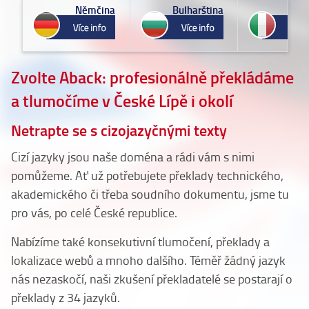
a
Němčina
Bulharština
Ital
Zvolte Aback: profesionálně překládáme
a tlumočíme v České Lípě i okolí
Netrapte se s cizojazyčnými texty
Cizí jazyky jsou naše doména a rádi vám s nimi
pomůžeme. Ať už potřebujete překlady technického,
akademického či třeba soudního dokumentu, jsme tu
pro vás, po celé České republice.
Nabízíme také konsekutivní tlumočení, překlady a
lokalizace webů a mnoho dalšího. Téměř žádný jazyk
nás nezaskočí, naši zkušení překladatelé se postarají o
překlady z 34 jazyků.