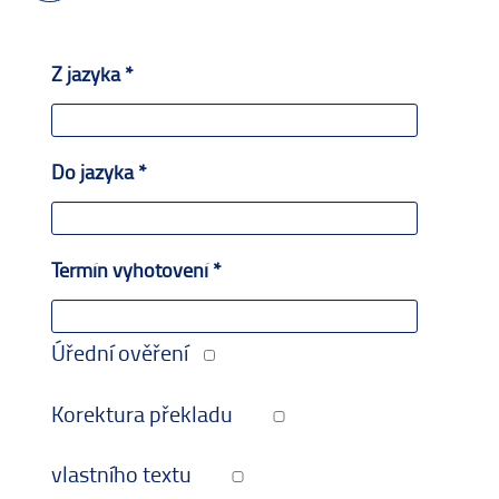
Z jazyka *
Do jazyka *
Termín vyhotovení *
Úřední ověření
Korektura překladu
vlastního textu