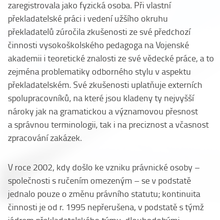
zaregistrovala jako fyzická osoba. Při vlastní
překladatelské práci i vedení užšího okruhu
překladatelů zúročila zkušenosti ze své předchozí
činnosti vysokoškolského pedagoga na Vojenské
akademii i teoretické znalosti ze své vědecké práce, a to
zejména problematiky odborného stylu v aspektu
překladatelském. Své zkušenosti uplatňuje
externích
spolupracovníků, na které jsou kladeny ty nejvyšší
nároky jak na gramatickou a významovou přesnost
a správnou terminologii, tak i na preciznost a včasnost
zpracování zakázek.
V roce 2002, kdy došlo ke vzniku právnické osoby –
společnosti s ručením omezeným – se v podstatě
jednalo pouze o změnu právního statutu; kontinuita
činnosti je od r. 1995 nepřerušena, v podstatě s týmž