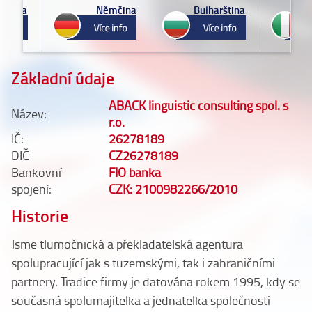
tina
Němčina
Bulharština
I
Základní údaje
ABACK linguistic consulting spol. s
Název:
r.o.
IČ:
26278189
DIČ
CZ26278189
Bankovní
FIO banka
spojení:
CZK: 2100982266/2010
Historie
Jsme tlumočnická a překladatelská agentura
spolupracující jak s tuzemskými, tak i zahraničními
partnery. Tradice firmy je datována rokem 1995, kdy se
současná spolumajitelka a jednatelka společnosti