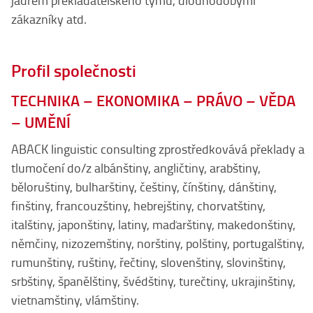
jádrem překladatelského týmu, dlouhodobými
zákazníky atd.
Profil společnosti
TECHNIKA – EKONOMIKA – PRÁVO – VĚDA
– UMĚNÍ
ABACK linguistic consulting zprostředkovává překlady a
tlumočení do/z albánštiny, angličtiny, arabštiny,
běloruštiny, bulharštiny, češtiny, čínštiny, dánštiny,
finštiny, francouzštiny, hebrejštiny, chorvatštiny,
italštiny, japonštiny, latiny, maďarštiny, makedonštiny,
němčiny, nizozemštiny, norštiny, polštiny, portugalštiny,
rumunštiny, ruštiny, řečtiny, slovenštiny, slovinštiny,
srbštiny, španělštiny, švédštiny, turečtiny, ukrajinštiny,
vietnamštiny, vlámštiny.